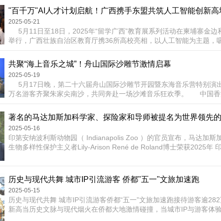
一副骨刻文字对联：“好客山东十八岁，文明古国五千年。”此联读来
是中国最古老的骨刻文字为“好客山东”成人礼的祝贺吧！2007年起，
2025-05-21
打响“好客山东”的...
5月11日至18日，2025年“留学广西”教育展系列活动在柬埔寨金
举行，广西壮族自治区教育厅携36所高校亮相，以人工智能为主题，
门、院校、企业及学生超3800人参与，掀起“留学广西”新热潮。
聚焦人工智能，广西展示...
共聚“海上音乐之城”！舟山国际沙雕节激情启幕
2025-05-19
5月17日晚，第二十六届舟山国际沙雕节开园暨东海音乐营特别演
万名游客齐聚朱家尖南沙，共同奔赴一场沙滩音乐狂欢季。 中国香
带着“光辉岁月”，在“40年华语音乐长廊”中演绎摇滚之魂；棉花乐队的
随着“多瑙河狂想”不断翻滚起舞；五彩的“声光沙海秀”，照亮“金色大
的点点星...
2025-05-16
印第安纳波利斯动物园（ Indianapolis Zoo ）的官员宣布，马达加
生物多样性保护主义者Lily-Arison René de Roland博士荣获2025
奖。 在多年的研究和探险中， René de Roland发现了几种新物种
国家保护区，并制定了以社区为中心的保护计划。 自2004年以来，他一.
历史与现代共舞 城市IP引流游客 侨都"五一"文旅加速跑
2025-05-15
历史与现代共舞 城市IP引流游客侨都“五一”文旅加速跑接待游客逾282
新高当历史文脉与现代烟火在侨都大地激情碰撞，当城市IP与游客体
座以“侨”为桥的城市，正在文旅融合的赛道上跑出加速度。这个“五一”