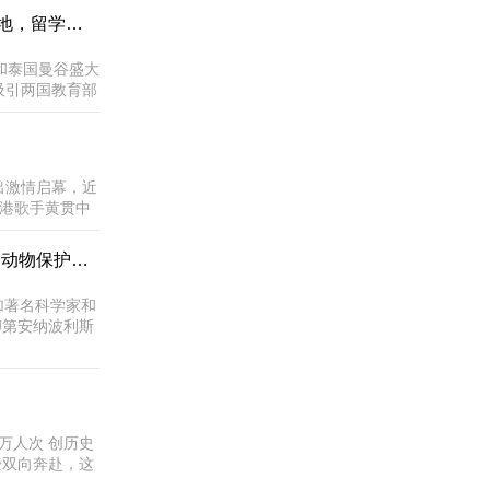
也颇有意思，算
"百千万"AI人才计划启航！广西携手东盟共筑人工智能创新高地，留学热潮席卷柬泰
山东在全国率先
边和泰国曼谷盛大
吸引两国教育部
 柬埔寨论坛
出激情启幕，近
港歌手黄贯中
“冲浪纯音乐”，
厅”沙雕主题群雕
著名的马达加斯加科学家、探险家和导师被提名为世界领先的动物保护奖得主
斯加著名科学家和
年 印第安纳波利斯
，领导建立了四个
..
万人次 创历史
验双向奔赴，这
假期，“江门三