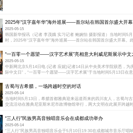
点三精彩之旅”火爆“出圈”，江门交出了一份亮眼的成绩单——282.8
量、16.86亿元旅游收入，同比分别增长20.28%、18.33%。其中，接..
2025年“汉字嘉年华”海外巡展——首尔站在韩国首尔盛大开幕
2025-05-15
韩国新华报讯（记者 李茂娥 实习记者 鲍婉怡 摄影报道）当地时间5月1
时，2025年“汉字嘉年华”海外巡展——首尔站在韩国首尔盛大开幕。
海外联谊会、北京海淀地区海外联谊会主办，在中国驻首尔大使馆的
由北京国际汉语研修学院、永登浦华侨小学、韩华中国和平统一促进
“一百零一个愿望——汉字艺术展”亮相意大利威尼斯展示中文
在韩侨民协会总会、韩国中华总商会、全国同胞总联合会、韩国贵州
2025-05-15
韩国中华国际文化...
中新网北京5月14日电 (记者 应妮)记者14日从中央美术学院获悉，为庆
际中文日”，“一百零一个愿望——汉字艺术展”于当地时间5月13日在
宫艺术中心开幕，展览共展出20件/组作品，以汉字的起源、演变与现
主线，向国际观众展现中华文字的深厚底蕴与当代创新。2010年，联
古蜀与古希腊，一场跨越时空的对话
20日定为“联合国中文日”。为帮助世界各国人民了解、学习中文和中
2025-05-14
中...
当地时间5月13日，希腊首都雅典迎来远道而来的四川友人，古蜀与
交流活动在雅典尼亚斯米尼市政博物馆举行，两大文明在此展开跨越时
动现场本次活动由中国驻希腊大使馆指导，四川省人民政府新闻办公
文物局、四川日报报业集团承办，四川文化传播有限公司、中希时报
“三人行”民族男高音独唱音乐会在成都成功举办
腊文化部、新华社欧洲总分社、新华社研究院、希中友协等机构的大
2025-05-14
委常委、宣传部部...
“三人行”民族男高音独唱音乐会于5月10日19:30在成都城市音乐厅