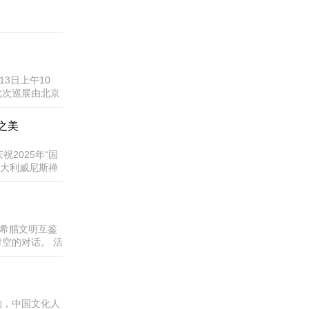
1万人次游客接待
.
3日上午10
此次巡展由北京
指导和后援下，
联合总会、中国
之美
商会联合承办，
祝2025年“国
意大利威尼斯禅
代艺术表达为
合国将每年4月
国文化，促进
古希腊文明互鉴
空的对话。 活
室主办，四川省
执行，并得到希
力支持。四川省
唱响，中国文化人