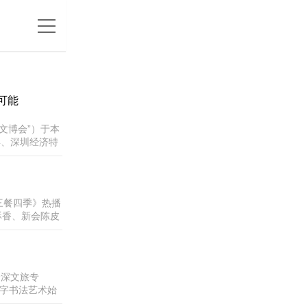
可能
文博会”）于本
年、深圳经济特
新呈现，成为一
经极大地改变了
三餐四季》热播
酥香、新会陈皮
5月11日晚，
火升腾为全国观
资深文旅专
文字书法艺术始
丁先生又创作了