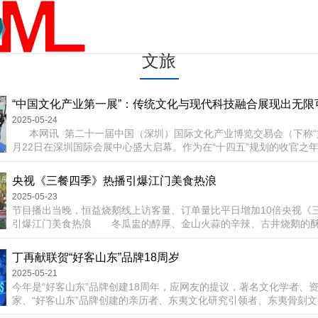
文旅
“中国文化产业第一展”：传统文化与现代科技融合展现出无限
2025-05-24
本网讯 第二十一届中国（深圳）国际文化产业博览交易会（下称“
月22日在深圳国际会展中心盛大启幕。作为在“十四五”规划的收官之
区建立45周年举办的一次重要展会，本届文博会以“科技+文化”的创
大亮点。 文化是人们生活方式的反映。当前，各种新技术的应用已
央视《三餐四季》热播引爆江门美食热浪
人们的生活方式，...
2025-05-23
节目播出当晚，恒益烧鹅线上访客量、订单量比平日增加10倍央视《
引爆江门美食热浪 冬瓜盅的醇厚、金山火蒜的辛辣、古井烧鹅的
的甘冽、恩平簕菜的回甘、杜阮凉瓜的甘而不苦、台山青蟹的清甜……
大型美食文旅节目《三餐四季》广东篇在央视播出，让江门的灶台烟
丁再献联贺“好客山东”品牌18周岁
众关注的焦点。这座素有“中国侨都”之称的城市，凭借...
2025-05-21
今年是“好客山东”品牌创建18周年，应网友的提议，著名文化学者、
家、“好客山东”品牌创建的亲历者、东夷文化研究引领者、东夷骨刻
创者丁再献先生，集东夷骨刻文字题写了“好客山东”四个大字。接着