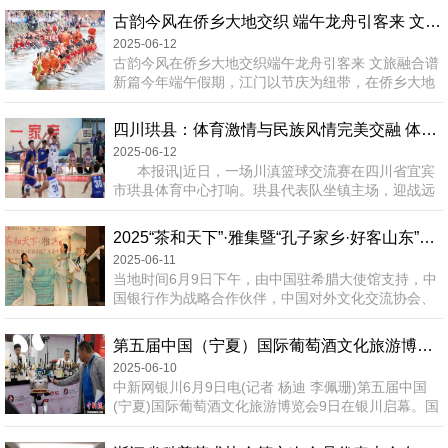
——四川石窟线上展》14日上线。本次展览运用了数
古韵今风在侨乡大地交织 端午龙舟引客来 文旅融合谱新篇
字孪生、三维建模、亿像素超高清图像等技术手段，
2025-06-12
展现四川重要石窟风采，观众足不出户就能欣赏
古韵今风在侨乡大地交织端午龙舟引客来 文旅融合谱
到“活”起来的石窟艺术。 川渝石窟，以其分布之
新篇今年端午假期，江门以节庆为纽带，在侨乡大地
广泛、规模之宏大、...
谱写出一曲“传统焕新彩、文旅促振兴”的华彩乐章。
当龙舟竞渡的鼓点激荡江河，当亲子嬉水的欢声笑语
四川珙县：体育激情与民族风情完美交融 体育化身民族团结“黏合剂”
漫过乡野，这座中国侨都正以创新姿态激活文化基
2025-06-12
因，以“百千万工程”为笔绘就乡村振兴新图景。端午
本报讯|近日，一场川滇篮球交流赛在四川省宜宾
节当天，江门各县（市、区）举办龙舟竞渡活动。图
市珙县体育中心打响。珙县代表队坐镇主场，迎战远
为2025年礼乐龙舟竞渡现场。周华东 摄龙舟竞渡焕新
道而来的云南威信县代表队。球员们矫健灵动，观众
彩端午至，粽飘香，龙舟...
的欢呼声此起彼伏，啦啦队身着盛装，跳着民族舞
2025“茶和天下”·雅集暨“孔子家乡·好客山东”文旅推介会在雅典成功举办
蹈。此刻，赛场化作欢乐的民族盛会，民族风情与体
2025-06-11
育激情完美交融。 在比赛间隙，场上突然传来欢
当地时间6月9日下午，由中国驻希腊大使馆支持，中
快的竹竿敲击声，身着绚丽民族服饰的小伙们手持竹
国银行作为战略合作伙伴，中国对外文化交流协会、
竿...
雅典中国文化中心、山东省文化和旅游厅、中国传媒
大学联合主办，中希时报、中希文化艺术交流协会承
第五届中国（宁夏）国际葡萄酒文化旅游博览会开幕
办的“茶和天下”·雅集暨“孔子家乡·好客山东”文化旅游
2025-06-10
推介会在雅典洲际酒店成功举办。活动吸引了来自中
中新网银川6月9日电(记者 杨迪 李佩珊)第五届中国
希两国政商界、文旅界和教育界的百余位嘉宾，在清
(宁夏)国际葡萄酒文化旅游博览会9日在银川启幕。国
雅茶香与深厚文化氛围中，共同感受中希文明的和合
内外嘉宾齐聚贺兰山下，共品葡萄美酒，共商产业未
共鸣。活动伊始，中国驻...
来，共同书写中国葡萄酒对话世界新篇章。中国(宁