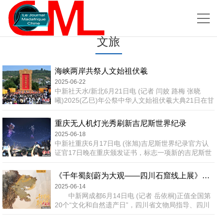
文旅
海峡两岸共祭人文始祖伏羲
2025-06-22
中新社天水/新北6月21日电 (记者 闫姣 路梅 张晓
曦)2025(乙巳)年公祭中华人文始祖伏羲大典21日在甘
肃省天水市举行，海峡两岸共祭中华人文始祖伏羲典
礼同时在台湾新北市举行，这是两岸连续第12年共同
重庆无人机灯光秀刷新吉尼斯世界纪录
举行祭祀伏羲活动。伏羲被称为中华人文始祖，位
2025-06-18
居“三皇之首”“百王之先”。祭祀伏羲由来已久、世代传
中新社重庆6月17日电 (张旭)吉尼斯世界纪录官方认
承，2014年首次实现海峡两岸共祭伏羲。“四海如
证官17日晚在重庆颁发证书，标志一项新的吉尼斯世
一，共祭羲皇。”甘肃天水是伏羲的诞生地、伏羲文化
界纪录诞生：“魅力重庆”无人机灯光秀以11787架无人
的发...
机组成的双编队飞行表演，成功挑战“最多无人机组成
《千年蜀刻蔚为大观——四川石窟线上展》上线
的空中图案”吉尼斯世界纪录。此次无人机灯光秀
2025-06-14
以“山水、人文、生活、都市”为脉络，设计了山水之
中新网成都6月14日电 (记者 岳依桐)正值全国第
城、山茶花开、黄葛情深、时尚之都、活力之城等七
20个“文化和自然遗产日”，四川省文物局指导、四川
大篇章，呈现魅力重庆。重庆被中外网友称为“8D魔
省文物交流和信息中心出品的《千年蜀刻蔚为大观
幻城市”，在...