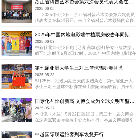
浙江省科普艺术协会第六次会员代表大会在杭召开
夏)国际葡萄酒文化旅游博览会是中国首个以葡萄酒为
2025-06-05
主题的国家级、国际化综合性展会，也是宁夏规格最
2025年6月2日，浙江省科普艺术协会第六次会员
高、规模最大、影响最广的葡萄酒文旅展会品牌。本
代表大会在杭州召开。来自全省科普艺术领域的众多
届博览会为期4天，以“中国葡萄酒·当惊世界殊——举
专家学者和会员代表110余人齐聚一堂，共同探讨科
杯·贺兰山”为主...
普艺术的创新发展路径，共商新时代科普艺术发展新
2025年中国内地电影端午档票房较去年同期显著增长
篇章，浙江省科协学会部相关领导出席会议。大会在
2025-06-03
庄严的国歌声中拉开帷幕，会议听取并审议通过了协
中新社北京6月2日电 (记者 高凯)据灯塔专业版数据，
会第五届理事会工作报告、财务报告，以无记名投票
截至北京时间6月2日17时，2025年中国内地电影端午
方式通过了协会章程修订、会费标准...
档(5月31日至6月2日)档期总票房已达4.38亿元(人民
币，下同)，较去年端午档的3.83亿元显著增长。
第七届亚洲大学生三对三篮球锦标赛闭幕
2025年端午档档期第二日恰逢六一儿童节，中国内地
2025-05-28
院线当日票房时隔84天再度突破2亿元，也是中国影
5月25日，经过为期三天的激烈角逐，第七届亚洲大
史六一档票房第三次突破2亿元。截至目前，《碟中谍
学生三对三篮球锦标赛在舟山普陀圆满收官。男子组
8：最终清算》《哆啦A梦：大雄的绘画奇遇...
决赛在广东工业大学与帕亚莫·努尔大学（伊朗）间进
行。比赛伊始，帕亚莫·努尔大学率先发力，利用篮下
国际化占比创新高 文博会成为全球文明互鉴超级平台
优势，比分一路领先，广东工业大学奋力直追，利用
2025-05-27
精准远投，将比分追至12：14，官方暂停后，双方你
本报讯（木兰）5月22日至26日，第二十一届文博会
来我往，广东工业大学继续利用远投，将比分再追至
在深圳宝安国际会展中心火热举行。本届文博会吸引
18平。比赛进入白热化，帕亚莫·努尔大学依靠个人强
了全球65个国家和地区的305家海外展商线上线下参
打占尽优势，广东工...
展，110个国家及地区的逾3.5万名海外专业观众参
中越国际联运旅客列车恢复开行
会，国际化占比提升至20%，再创历史新高。在全球