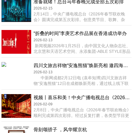
准备就绪！总台马年春晚完成全部五次彩排
绢，让所有人眼前一亮，但动作中仍带着一丝笨拙与
2026-02-15
滑稽。到了马年春晚，宇树机器人再次亮相，展现出
2月14日，中央广播电视总台《2026年春节联欢晚
的技术进步令人惊叹。 在4分多钟的武术表演中，
会》圆满完成第五次彩排。创意类节目、歌舞、杂
它们完成了连续花式翻桌跑酷、弹射空翻、单脚连续
技、戏曲、武术、小品、魔术等多类型节目集中亮
空翻等高难度动作，并实...
相，吉祥喜庆气氛浓厚。主会场与四地分会场衔接自
“折叠的时间”李庚艺术作品展在香港成功举办
然，行云流水。至此，这道在团圆欢聚中传递幸福美
2026-02-13
好的“文化年夜饭”已准备就绪，将陪伴全球华人与海
新闻视频2026年1月25日，由中国文化人物杂志社、
外朋友一起开心过大年。吾心安处情深隽永回家，走
北京慧和天语艺术空间、永添集团-ABLE STYLE形品
最熟悉的路，赴最温暖的约。李健用一曲《人间共
艺术主办，李可染画院学术支持，中国美术家协会河
鸣》，把对岁月沉淀的感恩温润托起...
山画会、首科院艺术科学研究中心支持，中元宝通国
四川文旅吉祥物“安逸熊猫”焕新亮相 邀四海宾朋“马上入川·蜀里过年”
际承办的“折叠的时间”李庚艺术作品展在香港铜锣湾
2026-02-13
开幕中国文化人物记者 马将平 张东立 苏晴/摄影报道
中新网成都2月12日电 (袁牟知博)四川文旅吉祥
2026年1月25日，“折叠的时间”李庚艺术作品展在香
物“安逸熊猫”12日在成都焕新亮相，通过线上线下联
港铜锣湾开幕第十二届、十三届全国政...
动、多维场景展示的方式，为游客打造沉浸式巴蜀新
春体验，盛情邀约四海宾朋“马上入川·蜀里过年”，共
视频丨喜乐和美！中央广播电视总台《2026年春节联欢晚会》完成第四次彩排
赴一场锦绣天府的年味之约。 12日上午，“安逸熊
2026-02-09
猫”在成都天府国际机场T2航站楼接机大厅内惊喜登
2月8日，中央广播电视总台《2026年春节联欢晚会》
场，憨态可掬的模样瞬间点燃现场氛围；下午，“安逸
顺利完成第四次彩排。经过反复打磨，各类型节目更
熊猫”再...
加成熟，演员表演状态更加饱满，各环节要素衔接流
畅。从传统文化的创新表达到中外艺术的跨界融合，
骨刻颂骄子 ，风华耀京杭
整台晚会新意迭出、吉祥喜庆，传递四海同春的浓浓