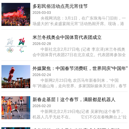
with an international perspective, strengthen t...
多彩民俗活动点亮元宵佳节
2026-03-03
央视网消息：3月1日，在广东珠海斗门旧街，一
场盛大的“长桌盛宴闹元宵”活动热闹开席。现场，港
澳台同胞、海外侨胞及市民游客共300余人欢聚一
堂。在百年骑楼之下，大家以美食为媒、乡情为纽
米兰冬残奥会中国体育代表团成立
带，提前庆祝元宵佳节。 当天中午，伴随着热闹
2026-02-28
的锣鼓声，“斗门一桌菜”悉数亮相。宴席汇集了多项
中新社北京2月27日电 (记者 李京泽)米兰冬残奥
地道风味，宾客们举杯共饮，在味蕾的碰撞中感受浓
会中国体育代表团27日在北京成立。代表团将参加全
浓的节日氛围。 本次长桌宴吸引了不少港澳台同
部6个大项71个小项的比赛，是中国参加境外冬残奥
胞和海外侨胞共同参与。大家围...
会项目最多、运动员规模最大的一届。 据悉，代
外媒聚焦：中国春节消费旺，世界同庆“中国年”
表团由中国残疾人联合会主席、中国残奥委员会主席
2026-02-24
程凯任团长，党组书记、理事长周长奎任执行团
中新网2月23日电 农历马年新春到来，“中国
长。 中国冬残奥代表团总人数167人，其中运动
年”跨越山海，走向世界。多家国际媒体关注到，春节
员70人(男运动员51人、女运动员19人)，平均年龄27
假期期间，不仅是中国各地年味浓厚、购销两旺，世
岁，年龄最大...
界多国的人们也开展了丰富多彩的庆祝活动，中国春
新春走基层丨这个春节，满眼都是机器人
节正在成为全球共享的节庆。 奔向马年：世界同
2026-02-20
庆“中国年” “套上马鞍，穿上马靴——是时候奔向
中新网北京2月19日电(记者 吴家驹)这个春节，
马年了！”美国有线电视新闻网(CNN)在文章开头写
机器人几乎无处不在。 它们不仅在春晚舞台上“拉
道。报道随后对年兽的传说，穿红衣、贴对联、放鞭
满”存在感，更悄然走进人类的生活，在各个领域大显
炮等民俗，以及为什么...
身手。 一年前，宇树机器人在春晚舞台上转手