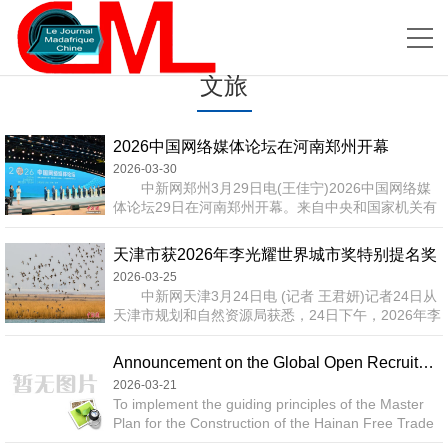
文旅
2026中国网络媒体论坛在河南郑州开幕
2026-03-30
中新网郑州3月29日电(王佳宁)2026中国网络媒
体论坛29日在河南郑州开幕。来自中央和国家机关有
关部门，中央新闻单位，中央和地方重点新闻网站，
各省区市、新疆生产建设兵团网信办，主要商业网
天津市获2026年李光耀世界城市奖特别提名奖
站、互联网企业负责人及业界专家学者、社会各界代
2026-03-25
表等参加论坛。 本届论坛由中央网信办、人民日
中新网天津3月24日电 (记者 王君妍)记者24日从
报社、河南省委网信委联合主办，主题是“发挥主流媒
天津市规划和自然资源局获悉，24日下午，2026年李
体引领力 激发多元主体创造力——共创繁荣网络内容
光耀世界城市奖(Lee Kuan Yew World City Prize)评
生态”。 中国网络...
选结果正式揭晓。天津凭借在超大城市可持续发展进
Announcement on the Global Open Recruitment for the Director (Legal Representative) of the Sanya Tourism Board
程中的卓越成就，获得特别提名奖。 据介绍，“李
2026-03-21
光耀世界城市奖”由新加坡政府于2009年以新加坡首
To implement the guiding principles of the Master
任总理李光耀名义设立，每两年评选一次，是面向全
Plan for the Construction of the Hainan Free Trade
球的国际性重要奖项，旨在...
Port, attract high-calibre management professionals