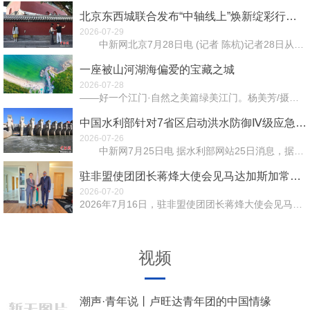
北京东西城联合发布“中轴线上”焕新绽彩行动计划
2026-07-29
中新网北京7月28日电 (记者 陈杭)记者28日从北京市东城区获悉，北京市东城区与西城区联合发布...
一座被山河湖海偏爱的宝藏之城
2026-07-28
——好一个江门·自然之美篇绿美江门。杨美芳/摄粤港澳大湾区的西翼，藏着一座被低估的宝藏城市——江门。...
中国水利部针对7省区启动洪水防御Ⅳ级应急响应
2026-07-26
中新网7月25日电 据水利部网站25日消息，据预报，受今年第12号台风“红霞”带来的强降雨影响，...
驻非盟使团团长蒋烽大使会见马达加斯加常驻非盟代表
2026-07-20
2026年7月16日，驻非盟使团团长蒋烽大使会见马达加斯加常驻非盟代表帕赖纳大使。蒋大使表示，中马传...
视频
潮声·青年说丨卢旺达青年团的中国情缘