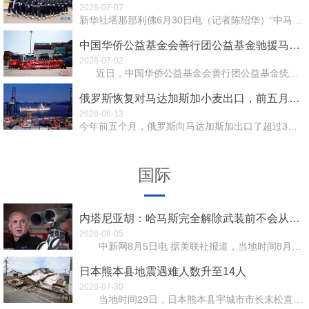
2026-07-07
新华社塔那那利佛6月30日电（记者陈绍华）“中马安全共筑伙伴行动”交流会暨中国向马达加斯加援助警用物...
中国华侨公益基金会善行团公益基金驰援马达加斯加受灾侨胞
2026-07-02
近日，中国华侨公益基金会善行团公益基金统筹发起的42吨赈灾...
俄罗斯恢复对马达加斯加小麦出口，前五月超3万吨
2026-06-13
今年前五个月，俄罗斯向马达加斯加出口了超过3万吨小麦，价值逾700万美元。联邦"农业出口&...
国际
内塔尼亚胡：哈马斯完全解除武装前不会从加沙撤军
2026-08-05
中新网8月5日电 据美联社报道，当地时间8月4日，以色列总理内塔尼亚胡表示，在巴勒斯坦伊斯兰抵抗...
日本熊本县地震遇难人数升至14人
2026-07-30
当地时间29日，日本熊本县宇城市市长末松直洋表示，接到报告称，该市市内有两名男性因前一日发生的地...