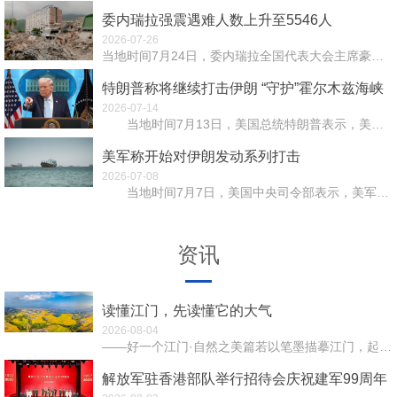
委内瑞拉强震遇难人数上升至5546人
2026-07-26
当地时间7月24日，委内瑞拉全国代表大会主席豪尔赫·罗德里格斯通过社交媒体通报，该国6月24日发生的...
特朗普称将继续打击伊朗 “守护”霍尔木兹海峡
2026-07-14
当地时间7月13日，美国总统特朗普表示，美国可能接管霍尔木兹海峡，并应就维护这一重要国际水道的安...
美军称开始对伊朗发动系列打击
2026-07-08
当地时间7月7日，美国中央司令部表示，美军中央司令部部队已开始对伊朗发动一系列强力打击，以回应伊...
资讯
读懂江门，先读懂它的大气
2026-08-04
——好一个江门·自然之美篇若以笔墨描摹江门，起笔便当是山河湖海的气势。它是珠三角最舒展的一张画卷，既...
解放军驻香港部队举行招待会庆祝建军99周年