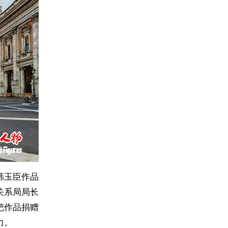
韩玉臣作品
关系局局长
把作品捐赠
力。