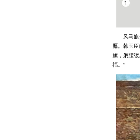
风马旗
愿。韩玉臣
旗，躬腰缓
福。”