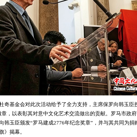
杜奇基金会对此次活动给予了全力支持，主席保罗向韩玉臣
徽章，以表彰其对意中文化艺术交流做出的贡献。罗马市政
向韩玉臣颁发“罗马建成2776年纪念奖章”，并与其共同为捐
旗》揭幕。