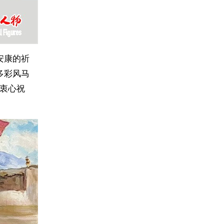
安康的祈
多彩风马
衷心祝