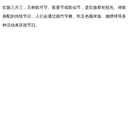
壮族三月三，又称歌圩节、歌婆节或歌仙节，是壮族祭祀祖先、倚歌
择配的传统节日，人们会通过跳竹竿舞、吃五色糯米饭、抛绣球等多
种活动来庆祝节日。