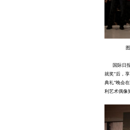
图
国际日报洛
就奖”后，
典礼”晚会
利艺术偶像奖