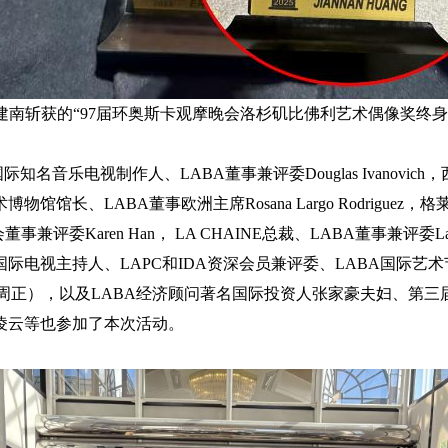
建南斩获的“97届环奥斯卡观摩晚会洛杉矶比佛利艺术偶像奖终身
名音乐电视制作人、LABA董事兼评委Douglas Ivanovich
物馆馆长、LABA董事欧洲主席Rosana Largo Rodriguez
事兼评委Karen Han， LA CHAINE总裁、LABA董事兼评委Lauren
际电视主持人、LAPC和IDA资深会员兼评委、LABA国际艺
hou（周正），以及LABA经济顾问著名国际投资人张家豪夫妇、第三
凌云等也参加了本次活动。