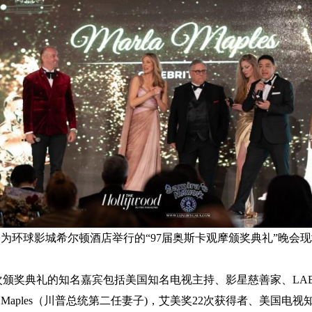
为环球影城希尔顿酒店举行的“97届奥斯卡观摩颁奖典礼”晚会
奖典礼的知名嘉宾包括美国知名电视主持、影星慈善家、LAB
la Maples（川普总统第二任妻子)，艾美奖22次获得者、美国电