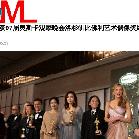
获97届奥斯卡观摩晚会洛杉矶比佛利艺术偶像奖
35:39