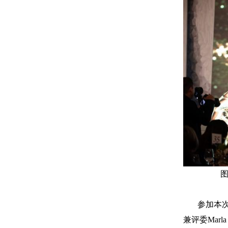
图
参加本次颁
兼评委Mar