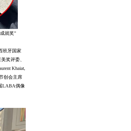
成就奖”
，西班牙国家
，格莱美奖评委、
t Khaiat,
术节创会主席
届LABA偶像