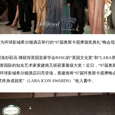
为环球影城希尔顿酒店举行的“97届奥斯卡观摩颁奖典礼”晚会
杉矶讯 继获得英国皇家学会RSSG的“美国文化奖“和“LABA
享誉国际的知名艺术家黄建南又斩获重量级大奖！近日，“97届奥
在环球影城希尔顿酒店闪亮登场，黄建南将“97届环奥斯卡观摩晚
终身成就奖”（LABA ICON AWARDS）”收入囊中。