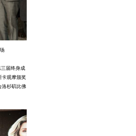
现场
第三届终身成
斯卡观摩颁奖
会洛杉矶比佛