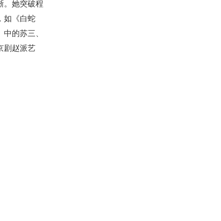
晰。她突破程
，如《白蛇
》中的苏三、
京剧赵派艺