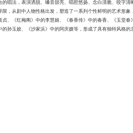
合的唱法，表演洒脱、嗓音甜亮、唱腔悠扬、念白清脆、咬字清
界限，从剧中人物性格出发，塑造了一系列个性鲜明的艺术形象
素贞、《红梅阁》中的李慧娘、《春香传》中的春香、《玉堂春
中的孙玉姣、《沙家浜》中的阿庆嫂等，形成了具有独特风格的