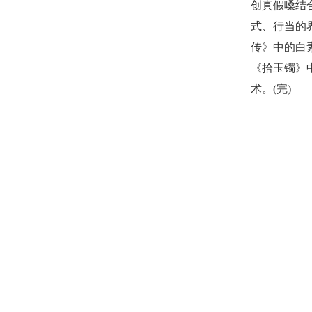
创真假嗓结
式、行当的
传》中的白
《拾玉镯》
术。(完)