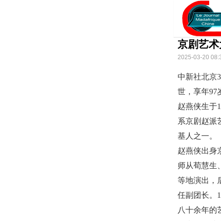
京剧艺术
2025-03-20 08:
中新社北京3
世，享年97
赵燕侠生于
系京剧赵派
基人之一。
赵燕侠出身
师从荀慧生
等地演出，
任副团长。
八十余年的