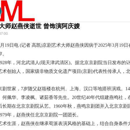
大师赵燕侠逝世 曾饰演阿庆嫂
37:00
月19日电 (记者 高凯)京剧艺术大师赵燕侠因病于2025年3月19
岁。
1928年，河北武清人(现天津武清区)。据北京京剧院当日发布的
艺术创始人，国家级非物质文化遗产项目(京剧)代表性传承人，
京剧世家，7岁随父赵筱楼在杭州、上海、汉口等地搭班演戏。1
、何佩华、李凌枫、诸茹香等先生。20世纪40年代组建燕鸣社，
后长期在北京京剧院从艺。1960年秋，燕鸣京剧团并入北京京剧
1979年，赵燕侠任北京京剧院一团团长。
艺术生涯，赵燕侠在继承荀派表演风格的基础上，结合自身条件