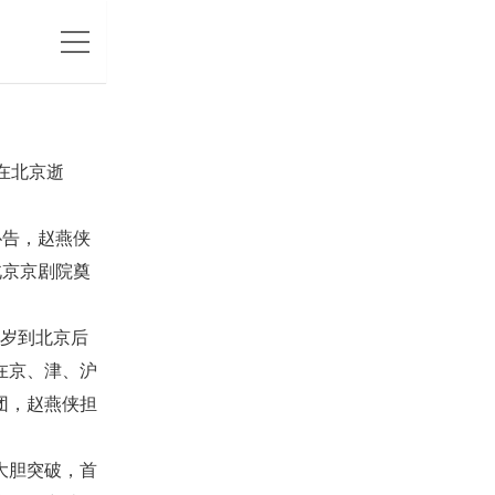
日在北京逝
讣告，赵燕侠
北京京剧院奠
4岁到北京后
在京、津、沪
团，赵燕侠担
大胆突破，首