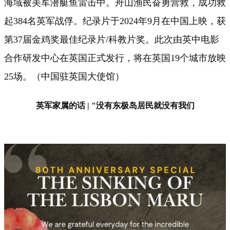
海域被美军潜艇鱼雷击中。舟山渔民奋勇营救，成功救
起384名英军战俘。纪录片于2024年9月在中国上映，获
第37届金鸡奖最佳纪录片/科教片奖。此次由英中电影
合作研发中心在英国正式发行，将在英国19个城市放映
25场。（中国驻英国大使馆）
英军家属的话 | "没有东极岛居民就没有我们