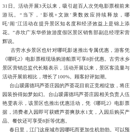
31日。活动开展3天以来，吸引超百人次凭电影票根前来
游玩。“当下，‘影视+文旅’乘数效应持续释放，哪
吒‘闹’江活动在提升景区知名度和经济效益上是锦上添
花。”赤坎广东华侨旅游度假区景区销售部副总经理宋营
辉说。
古劳水乡景区也针对哪吒影迷推出专属优惠，游客凭
《哪吒2》电影票根现场购游船票可享8折优惠。古劳水乡
景区营销总监代长顺表示，活动开展以来，景区客流量与
活动开展前相比，增长了100%。顾客好评如潮。
台山瑷露德玛芦荟庄园的芦荟花目前正竞相绽放，将庄
园装扮得如梦如幻。台山瑷露德玛芦荟庄园相关负责人伍
艳雯表示，该景区也推出优惠活动，凭《哪吒2》电影票
据，消费者入园即可获赠芦荟爽肤水1支，入园后购买产
品、餐饮还可享受8折等优惠。
春日里，江门这座城市因哪吒而更加生机勃勃。可以预