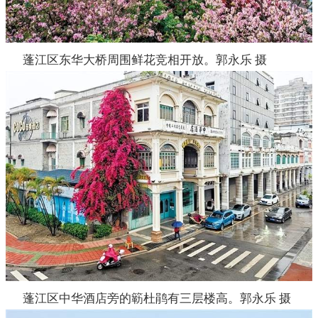
蓬江区东华大桥周围鲜花竞相开放。郭永乐 摄
蓬江区中华酒店旁的簕杜鹃有三层楼高。郭永乐 摄