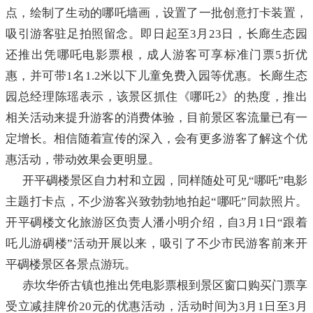
点，绘制了生动的哪吒墙画，设置了一批创意打卡装置，
吸引游客驻足拍照留念。即日起至3月23日，长廊生态园
还推出凭哪吒电影票根，成人游客可享标准门票5折优
惠，并可带1名1.2米以下儿童免费入园等优惠。长廊生态
园总经理陈瑶表示，该景区抓住《哪吒2》的热度，推出
相关活动来提升游客的消费体验，目前景区客流量已有一
定增长。相信随着宣传的深入，会有更多游客了解这个优
惠活动，带动效果会更明显。
开平碉楼景区自力村和立园，同样随处可见“哪吒”电影
主题打卡点，不少游客兴致勃勃地拍起“哪吒”同款照片。
开平碉楼文化旅游区负责人潘小明介绍，自3月1日“跟着
吒儿游碉楼”活动开展以来，吸引了不少市民游客前来开
平碉楼景区各景点游玩。
赤坎华侨古镇也推出凭电影票根到景区窗口购买门票享
受立减挂牌价20元的优惠活动，活动时间为3月1日至3月