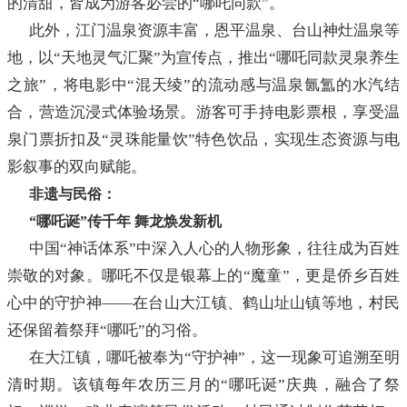
的清甜，皆成为游客必尝的“哪吒同款”。
此外，江门温泉资源丰富，恩平温泉、台山神灶温泉等
地，以“天地灵气汇聚”为宣传点，推出“哪吒同款灵泉养生
之旅”，将电影中“混天绫”的流动感与温泉氤氲的水汽结
合，营造沉浸式体验场景。游客可手持电影票根，享受温
泉门票折扣及“灵珠能量饮”特色饮品，实现生态资源与电
影叙事的双向赋能。
非遗与民俗：
“哪吒诞”传千年 舞龙焕发新机
中国“神话体系”中深入人心的人物形象，往往成为百姓
崇敬的对象。哪吒不仅是银幕上的“魔童”，更是侨乡百姓
心中的守护神——在台山大江镇、鹤山址山镇等地，村民
还保留着祭拜“哪吒”的习俗。
在大江镇，哪吒被奉为“守护神”，这一现象可追溯至明
清时期。该镇每年农历三月的“哪吒诞”庆典，融合了祭