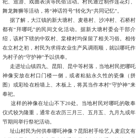
祀、巡游、戏曲表演等民俗活动。村民通过制作莲花灯、
舞龙舞狮等活动，将“神话符号”转化为“共同记忆”。
据了解，大江镇的新大塘村、麦巷村、沙冲村、石桥村
都有“拜哪吒”的民间文化活动。据新大塘村委会干部介
绍，该村下辖的中双村、棠棣村均保留了相关习俗。相传
在立村之初，村民为求得农业生产风调雨顺，就以哪吒作
为村子的“守护神”予以供奉。
走进址山镇四九、昆阳、昆中等村落，当地村民把哪吒
神像安放在村口门楼一侧，或者粘贴永久性的瓷像（拼
图）或彩绘在粉墙上、木板上，将其当作本村“守护神”来
奉祀。
这样的神像在址山不下20处。当地村民对哪吒的敬奉
仪式较为隆重，通常在农历三月三、五月五、九月九或年
节期间举行祭祀活动。
址山村民为何供奉哪吒神像？昆阳村手绘艺人麦启文有