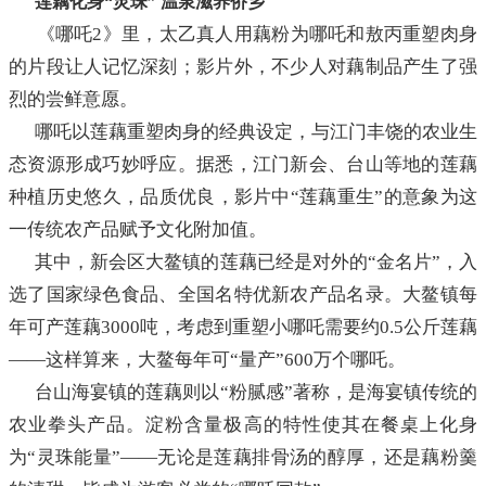
莲藕化身“灵珠” 温泉滋养侨乡
《哪吒2》里，太乙真人用藕粉为哪吒和敖丙重塑肉身
的片段让人记忆深刻；影片外，不少人对藕制品产生了强
烈的尝鲜意愿。
哪吒以莲藕重塑肉身的经典设定，与江门丰饶的农业生
态资源形成巧妙呼应。据悉，江门新会、台山等地的莲藕
种植历史悠久，品质优良，影片中“莲藕重生”的意象为这
一传统农产品赋予文化附加值。
其中，新会区大鳌镇的莲藕已经是对外的“金名片”，入
选了国家绿色食品、全国名特优新农产品名录。大鳌镇每
年可产莲藕3000吨，考虑到重塑小哪吒需要约0.5公斤莲藕
——这样算来，大鳌每年可“量产”600万个哪吒。
台山海宴镇的莲藕则以“粉腻感”著称，是海宴镇传统的
农业拳头产品。淀粉含量极高的特性使其在餐桌上化身
为“灵珠能量”——无论是莲藕排骨汤的醇厚，还是藕粉羹