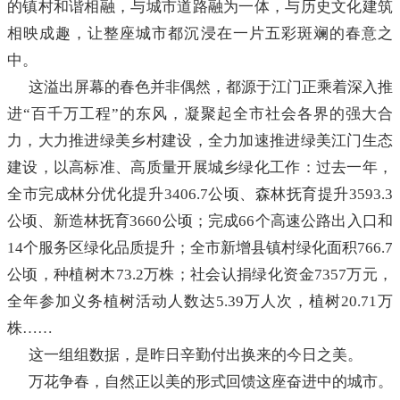
的镇村和谐相融，与城市道路融为一体，与历史文化建筑
相映成趣，让整座城市都沉浸在一片五彩斑斓的春意之
中。
这溢出屏幕的春色并非偶然，都源于江门正乘着深入推
进“百千万工程”的东风，凝聚起全市社会各界的强大合
力，大力推进绿美乡村建设，全力加速推进绿美江门生态
建设，以高标准、高质量开展城乡绿化工作：过去一年，
全市完成林分优化提升3406.7公顷、森林抚育提升3593.3
公顷、新造林抚育3660公顷；完成66个高速公路出入口和
14个服务区绿化品质提升；全市新增县镇村绿化面积766.7
公顷，种植树木73.2万株；社会认捐绿化资金7357万元，
全年参加义务植树活动人数达5.39万人次，植树20.71万
株……
这一组组数据，是昨日辛勤付出换来的今日之美。
万花争春，自然正以美的形式回馈这座奋进中的城市。