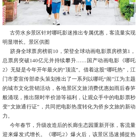
古劳水乡景区针对哪吒影迷推出专属优惠，客流量实现
明显增长。景区供图
跻身全球票房榜前10，荣登全球动画电影票房榜第1，
总票房突破140亿元并持续攀升……国产动画电影《哪吒
2》无疑是今年开年最火的“顶流”。借着这股“哪吒热”，江
门市委宣传部牵头策划推出了一系列以哪吒“闹”江为主题
的城市文化营销活动，各地景区文旅消费优惠如雨后春笋
般涌现，推出限时半价游等福利，让观众手中的电影票秒
变“文旅通行证”，共同把电影热度转化为侨乡文旅的新动
力。
今年春节，升级改造后的长廊生态园重新开张，客流量
迎来爆发式增长。《哪吒2》爆火后，该景区迅速捕捉热