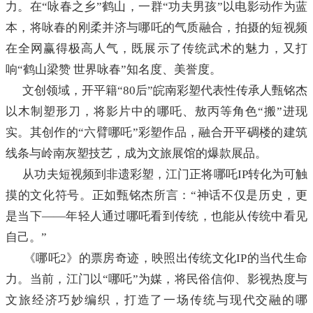
力。在“咏春之乡”鹤山，一群“功夫男孩”以电影动作为蓝
本，将咏春的刚柔并济与哪吒的气质融合，拍摄的短视频
在全网赢得极高人气，既展示了传统武术的魅力，又打
响“鹤山梁赞 世界咏春”知名度、美誉度。
文创领域，开平籍“80后”皖南彩塑代表性传承人甄铭杰
以木制塑形刀，将影片中的哪吒、敖丙等角色“搬”进现
实。其创作的“六臂哪吒”彩塑作品，融合开平碉楼的建筑
线条与岭南灰塑技艺，成为文旅展馆的爆款展品。
从功夫短视频到非遗彩塑，江门正将哪吒IP转化为可触
摸的文化符号。正如甄铭杰所言：“神话不仅是历史，更
是当下——年轻人通过哪吒看到传统，也能从传统中看见
自己。”
《哪吒2》的票房奇迹，映照出传统文化IP的当代生命
力。当前，江门以“哪吒”为媒，将民俗信仰、影视热度与
文旅经济巧妙编织，打造了一场传统与现代交融的哪