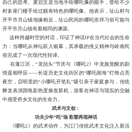
自己的思考。麦启文是当地手绘哪吒像的能手，曾给不少
村多座门楼手绘过颇有特色的哪吒像。他表示，址山村与
开平市月山镇地缘相近，址山民间的哪吒崇拜习俗可能与
开平市月山镇有着相同的渊源。
这种跨越时空的对话，印证了神话IP在当代社会的生命
力：当哪吒从神坛跃入银幕，其承载的侠义精神与岭南民
俗完成了一次现代性转译。
在蓬江区，“龙抬头”节庆与《哪吒2》中龙族觉醒的剧
情遥相呼应——长堤历史文化街区的“哪吒闹海”灯饰点亮
夜空，启明里的“小哪吒开笔礼”吸引亲子家庭参与，传统
舞龙表演因电影热度焕发新机，游客在神话与现实的交融
中感受侨乡文化的生命力。
武术与文创：
功夫少年“吒”场 彩塑再现神话
《哪吒2》的武术动作，为江门传统武术文化注入新活