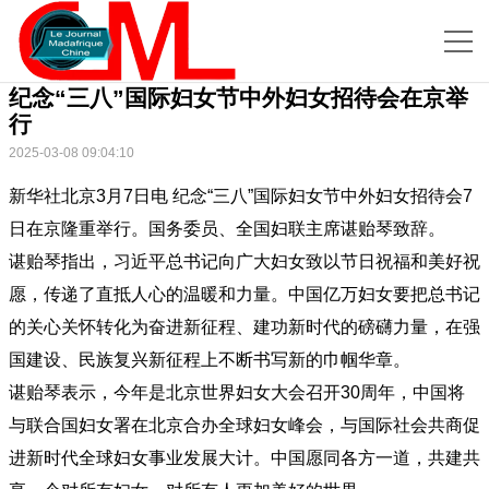
纪念“三八”国际妇女节中外妇女招待会在京举
行
2025-03-08 09:04:10
新华社北京3月7日电 纪念“三八”国际妇女节中外妇女招待会7
日在京隆重举行。国务委员、全国妇联主席谌贻琴致辞。
谌贻琴指出，习近平总书记向广大妇女致以节日祝福和美好祝
愿，传递了直抵人心的温暖和力量。中国亿万妇女要把总书记
的关心关怀转化为奋进新征程、建功新时代的磅礴力量，在强
国建设、民族复兴新征程上不断书写新的巾帼华章。
谌贻琴表示，今年是北京世界妇女大会召开30周年，中国将
与联合国妇女署在北京合办全球妇女峰会，与国际社会共商促
进新时代全球妇女事业发展大计。中国愿同各方一道，共建共