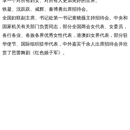
享一个对所有妇女、对所有人更加美好的世界。
铁凝、沈跃跃、咸辉、秦博勇出席招待会。
全国妇联副主席、书记处第一书记黄晓薇主持招待会。中央和
国家机关有关部门负责同志，部分全国两会女代表、女委员，
各行各业、各族各界优秀女性代表，港澳妇女界代表，部分驻
华使节、国际组织驻华代表，中外嘉宾千余人出席招待会并欣
赏了芭蕾舞剧《红色娘子军》。