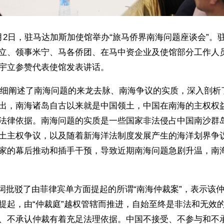
6月2日，驻马达加斯加使馆举办“旅马侨界南海问题座谈会”。
立、领事米宁、马各侨团、在马中资企业及使馆部分工作人
宇立参赞代表使馆发表讲话。
阐述了南海问题的来龙去脉、南海争议的实质，深入剖析
出，南海诸岛自古以来就是中国领土，中国在南海的主权权
法律依据。南海问题的实质是一些国家非法侵占中国南沙群
土主权争议，以及随着新海洋法制度发展产生的海洋划界争
家的幕后推动和插手干预，导致近期南海问题急剧升温，南
批驳了由菲律宾单方面提起的所谓“南海仲裁案”，表示该
提起，由“仲裁庭”越权管辖而推进，自始至终是非法和无效
、不承认仲裁有着充足法理依据。中国不接受、不参与和不承