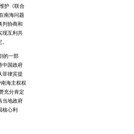
维护《联合
在南海问题
谈判协商和
实现互利共
定。
割的一部
持中国政府
认菲律宾提
护南海主权权
赞充分肯定
马当地政府
国核心利