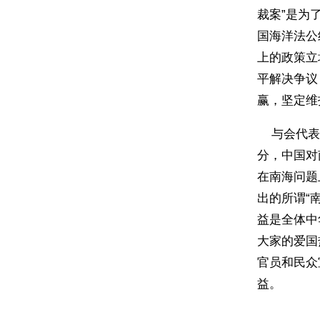
裁案”是为
国海洋法公
上的政策立
平解决争议
赢，坚定维
与会代表踊
分，中国对
在南海问题
出的所谓“
益是全体中
大家的爱国
官员和民众
益。