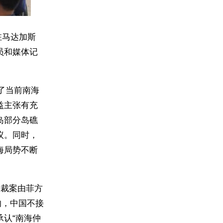
驻马达加斯
员和媒体记
了当前南海
益主张有充
岛部分岛礁
议。同时，
海局势不断
仲裁案由菲方
的，中国不接
认“南海仲