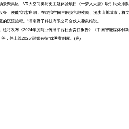
聚集区，VR大空间类历史主题体验项目《一梦入大唐》吸引民众排队
设备，便能‘穿越’唐朝，在虚拟空间里触摸宫殿楼阁、漫步山川城市，将
互的沉浸旅程。”湖南野子科技有限公司合伙人龚泉维说。
将发布《2024年度商业传播平台社会责任报告》《中国智能媒体创新
25)》等，并上线2025“融媒有技”优秀案例库。(完)