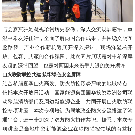
与会嘉宾驻足凝视珍贵历史影像，深入交流观展感悟，重
温中希友好佳话，全面了解两国合作成果，并围绕文明互
鉴路径、产业合作新机遇展开深入探讨。现场洋溢着开
放、包容、共赢的合作氛围。此次图片展既是对中希深厚
友谊的深情回望，也是对两国未来携手共进的美好期许。
山火联防联控共建 筑牢绿色安全屏障
结合希腊夏季山火高发、防火防控形势严峻的地域特点，
依托本次开放日活动，国家能源集团国华投资欧洲公司联
动希腊消防部门及周边新能源企业，共同开展山火联防联
控专项讲座。本次专项培训为属地政企防火交流搭建了沟
通平台，进一步加深了双方防火协作共识。据悉，本次专
项讲座是当地中资新能源企业在联防联控领域的有益探