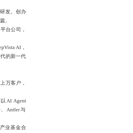
药研发。创办
余篇。
据平台公司，
Vista AI，
时代的新一代
务上万客户，
AI Agent
e、Antler与
产业基金合