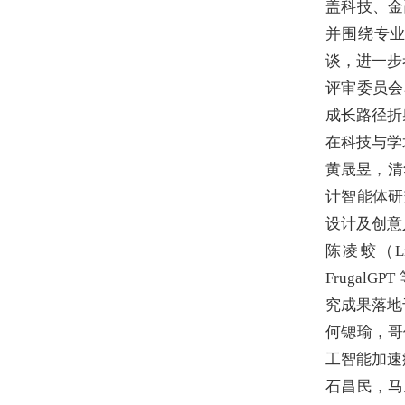
盖科技、金
并围绕专
谈，进一步
评审委员会
成长路径折
在科技与学
黄晟昱，清
计智能体研
设计及创意
陈凌蛟（L
Fruga
究成果落地
何锶瑜，哥
工智能加速
石昌民，马