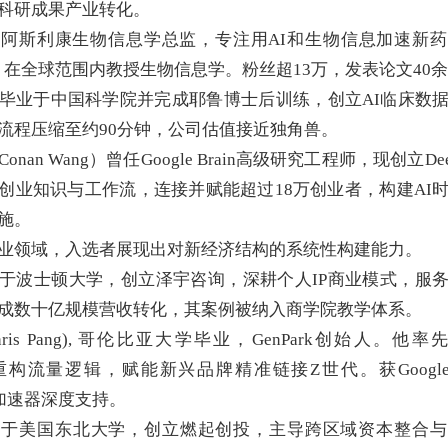
科研成果产业转化。
阿斯利康生物信息学总监，专注用AI和生物信息加速新
ics，在全球范围内教授生物信息学。粉丝超13万，发表论文40
毕业于中国科学院并完成耶鲁博士后训练，创立AI临床数
流程压缩至约90分钟，公司估值接近独角兽。
Conan Wang）曾任Google Brain高级研究工程师，现创立Deep
创业知识与工作流，
连接并赋能超过18万创业者，
构建AI
施。
业领域，入选者展现出对新经济结构的系统性构建能力。
于波士顿大学，创立泽宇咨询，深耕个人IP商业模式，服
成数十亿规模营收转化，其案例被纳入商学院教学体系。
ris Pang), 哥伦比亚大学毕业，GenPark创始人。他率先以
rce重构流量逻辑，赋能新兴品牌精准链接Z世代。
获Googl
等加速器深度支持。
业于美国东北大学，创立燃起创投，主导跨区域资本整合与