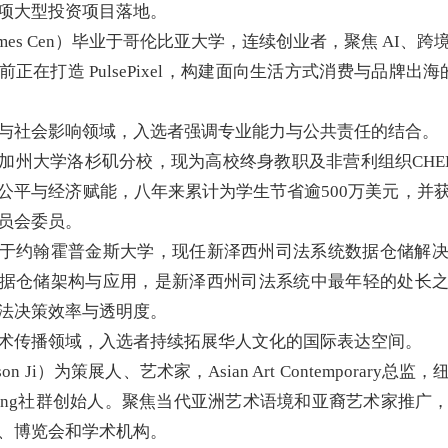
项大型投资项目落地。
mes Cen）毕业于哥伦比亚大学，连续创业者，聚焦 AI、
正在打造 PulsePixel，构建面向生活方式消费与品牌出海的
与社会影响领域，入选者强调专业能力与公共责任的结合。
加州大学洛杉矶分校，
现为高校终身教职及非营利组织CHE
公平与经济赋能，
八年来累计为学生节省逾500万美元，
并
员会委员。
于约翰霍普金斯大学，
现任新泽西州司法系统数据仓储解
据仓储架构与应用，
是新泽西州司法系统中最年轻的处长
法决策效率与透明度。
术传播领域，入选者持续拓展华人文化的国际表达空间。
on Ji）为策展人、艺术家，Asian Art Contemporary总
 Tang社群创始人。聚焦当代亚洲艺术语境和亚裔艺术家推广
、
博览会和学术机构。