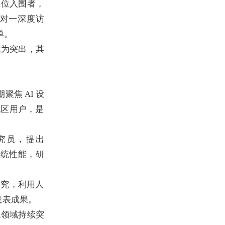
2位入围者，
对一深度访
单。
尤为突出，其
。
期聚焦 AI 设
地区用户，
是
研究员，提出
系统性能，
研
研究，
利用人
刊发表成果。
统领域持续突