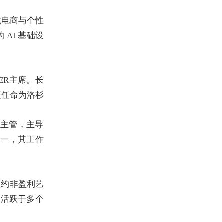
跨境电商与个性
 AI 基础设
ER主席。
长
获任命为洛杉
决主管，
主导
之一，其工作
监，纽约非盈利艺
，
活跃于多个