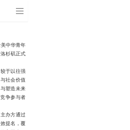
全美中华青年
于洛杉矶正式
，相较于以往强
构与社会价值
参与塑造未来
球竞争参与者
，主办方通过
有效提名，覆