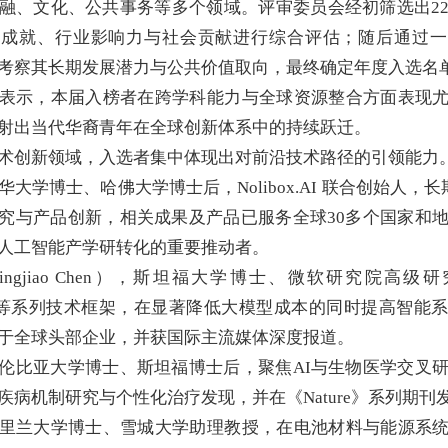
融、文化、公共事务等多个领域。评审委员会经初筛选出2
业成就、行业影响力与社会贡献进行综合评估；随后通过一
考察其长期发展潜力与公共价值取向，最终确定年度入选名
表示，本届入榜者在跨学科能力与全球资源整合方面表现
射出当代华裔青年在全球创新体系中的持续跃迁。
术创新领域，入选者集中体现出对前沿技术路径的引领能力
华大学博士、哈佛大学博士后，
Nolibox.AI 联合创始人，长
究与产品创新，
相关成果及产品已服务全球30多个国家和
人工智能产学研转化的重要推动者。
ingjiao Chen），斯坦福大学博士、微软研究院高级
lGPT 等系列技术框架，在显著降低大模型成本的同时提高智能
于全球头部企业，并获国际主流媒体深度报道。
伦比亚大学博士、斯坦福博士后，
聚焦AI与生物医学交叉
疾病机制研究与个性化治疗发现，并在《
Nature》系列期
里兰大学博士、雪城大学助理教授，在电池材料与能源系