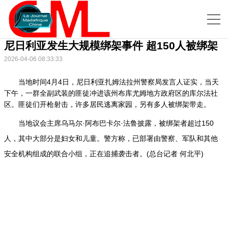
尼日利亚发生大规模绑架事件 超150人被绑架
2026-04-06 08:33:33
当地时间4月4日，尼日利亚扎姆法拉州警察局发言人证实，当天
下午，一群全副武装的匪徒冲进该州布库尤姆地方政府区的库尔法社
区。匪徒们开枪射击，许多居民逃离家园，另有多人被绑架带走。
当地议会主席乌马尔·阿布巴卡尔·法鲁披露，被绑架者超过150
人，其中大部分是妇女和儿童。警方称，已部署由警察、军队和其他
安全机构组成的联合小组，正在追捕袭击者。(总台记者 何北平)