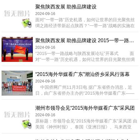
务厅、文化厅和旅游局等相关负责人出席，座谈会上
聚焦陕西发展 助推品牌建设
中国农村建设成为各国媒体记者关注的焦点。 安
2024-09-16
徽位于中国中部，拥有约5000万农村户籍人口，是农
面对“一带一路”历史机遇，如何让世界的目光聚焦丝
业大省。该省凤阳县小岗村作为中国农村改革...
绸之路经济带新起点陕西？“一带一路”战略的实施在
推动陕西经济社会发展中起到了怎样的促进作用？陕
西又当如何依托资源优势实施好“一带一路”？如何让
聚焦陕西发展 助推品牌建设 2015一带一路战略与陕西发展论坛在西安隆重召开
陕西优秀品牌及品牌企业走出陕西、享誉全国、迈向
2024-09-16
世界？围绕“一带一路战略下陕西的机遇与挑战”这一
“2015一带一路战略与陕西发展论坛”开幕式 面
主题，由中共陕西省委网信办指导，人民日报海外版
对“一带一路”历史机遇，如何让世界的目光聚焦丝绸
官方网站海外网主办，人民日报海外网品牌频道承办
之路经济带新起点陕西？“一带一路”战略的实施在推
的“2015一带一路战略...
动陕西经济社会发展中起到了怎样的促进作用？陕西
“2015海外华媒看广东”潮汕侨乡采风行落幕
又当如何依托资源优势实施好“一带一路”？如何让陕
2024-09-16
西优秀品牌及品牌企业走出陕西、享誉全国、迈向世
中国侨网广州11月3日电 据广东省侨办消息，近
界？围绕“一带一路战略下陕西的机遇与挑战”这一主
日，由广东省侨办主办的“2015海外华媒看广东――
题，由中共...
潮汕侨乡历史文化行”采风活动在揭阳市落幕。
10月30日上午，“华媒团”一行来到粤东古城揭阳进行
潮州市领导会见“2015海外华媒看广东”采风团
考察采风。揭阳市委常委、宣传部部长方赛妹等欢
2024-09-16
迎，并介绍揭阳市社会经济文化发展情况。方赛妹希
原标题：市领导会见“2015海外华媒看广东”采风团 由
望通过考察，让华媒界朋友从更多的角度认识和了解
美国《神州时报》、泰国《亚洲日报》、马来西亚
粤东古城揭阳，并给予宣传和推广。 ...
《星洲日报》等18个国家近30家媒体组成的“2015海
外华媒看广东”采风团，到我市报道省第六届粤东侨博