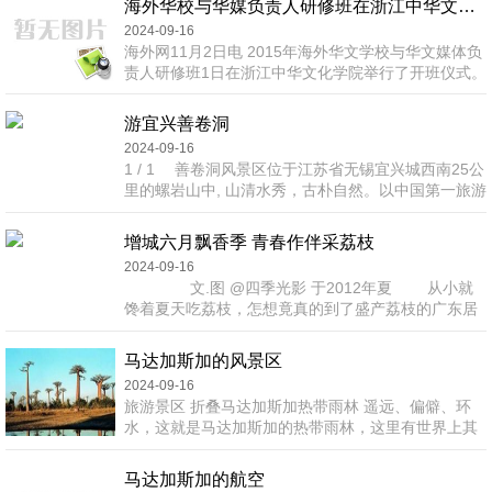
海外华校与华媒负责人研修班在浙江中华文化学院开班
会盛况。昨天上午，副市长余鸿纯会见采风团一行。
2024-09-16
余鸿纯对采风团一行的到来表示欢迎，对大家多年来
海外网11月2日电 2015年海外华文学校与华文媒体负
关心支持潮州发展表示感谢。她说，近年来，潮州在
责人研修班1日在浙江中华文化学院举行了开班仪式。
交通建设、园区建设、城市建设等方面都实现新突
浙江省委统战部副部长，浙江中华文化学院党组书
破，潮州的这...
记、常务副院长蒋学基和浙江中华文化学院文化交流
游宜兴善卷洞
处处长张建伟等出席了开班式并作重要讲话。 研修班
2024-09-16
为期5天，根据班次特点、教学目的和学员需求，特别
1 / 1 善卷洞风景区位于江苏省无锡宜兴城西南25公
安排了特色鲜明、针对性强的课程――上海浦东干部
里的螺岩山中, 山清水秀，古朴自然。以中国第一旅游
学院教授王石泉将作《中华文化的现代化与国际传
溶洞而著名，以梁祝化蝶传奇爱情故事而闻名.它是国
播》的专题...
家AAAA级风景区、国家重点风景名胜区、梁山伯祝英
增城六月飘香季 青春作伴采荔枝
台之乡、中国旅游文化示范地。报载说：因它的天然
2024-09-16
灵秀而美丽诱人，又因它深厚文化背景而绚丽夺目。
文.图 @四季光影 于2012年夏 从小就
...
馋着夏天吃荔枝，怎想竟真的到了盛产荔枝的广东居
住！那么，自然要在这个夏天的时候，就近的跑去增
城采一回荔枝、捧着肚皮吃一次啦！都说增城的荔枝
马达加斯加的风景区
品种很多，它们的名字都有着一段的故事。妃子笑、
2024-09-16
桂味、挂绿、糯米糍、三月红、淮枝...... 其实这
旅游景区 折叠马达加斯加热带雨林 遥远、偏僻、环
么多的品种里，我所熟知的就只有妃子笑了，其他的
水，这就是马达加斯加的热带雨林，这里有世界上其
都还是去增城的路上一路听到的。熟悉妃子笑...
他地方都没有的15万种动植物，包括红色青蛙、发出
嘶嘶声的蟑螂和12种狐猴，包括罕见的金色狐猴。你
马达加斯加的航空
还可以去马达加斯加的其他宝地，如壮观的棕榈包围