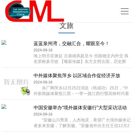
文旅
蓝蓝泉州湾，交融汇合，耀眼至今！
2024-09-16
海上明月笙箫起 古港雄风延至今 丝路物文内外交 殊
名荣称多尽收 【葡新传媒】东方文明古国，历史辉
煌，前人开疆辟土，海陆双双开挂，丝绸之路由来已
久。海上丝绸之路是古代中国与外国交通贸易和文化
中外媒体聚焦萍乡 以区域合作促经济开放
交往的海上通道。 海上丝绸之路的主港，历代有所变
2024-09-16
迁。起点包括徐闻、合浦、临海、广州和泉州等。 汉
央广网萍乡12月25日消息（韩成功）25日，“中
代“海上丝绸之路”始发港在徐闻古港，从公元3世纪30
外新闻媒体聚焦江西・一带一路江西行暨高铁时代看
年代起，广州取代徐闻、合浦成...
江西”采访团来到此次活动最后一站――江西萍乡。采
访江西的西大门萍乡在高铁时代的开放型经济发展情
中国安徽举办“境外媒体安徽行”大型采访活动
况。 萍乡濒临湖南，自2014年沪昆高铁正式通
2024-09-16
车，萍乡与长株潭的时空距离进一步缩短。如今，赣
“安徽山川秀美，人杰地灵，希望广大境外媒体记
湘两省共同面临“一带一路”和长江经济带建设等重大
者多来安徽，了解安徽。”安徽省外办主任王信12月2
机遇，萍乡市作为江西省的西大门，乘着高铁互通的
日在“境外媒体安徽行”省情推介座谈会上表示，省商
东风，正积极...