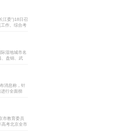
拔4600米，
江委”)18日召
范工作。综合考
时启动洪水防御
湖水系抚河、赣
国际湿地城市名
昌、盘锦、武
其中中国13
序和要求，由各
发布消息称，针
组进行全面彻
长相丑陋、引人
进行全面彻查，
京市教育委员
年高考北京全市
考生，按一定的
考点将进行整体