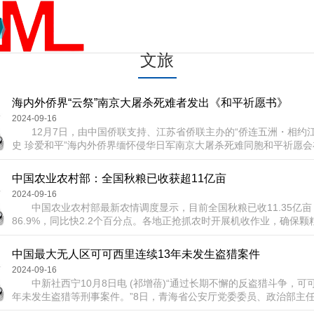
文旅
海内外侨界“云祭”南京大屠杀死难者发出《和平祈愿书》
2024-09-16
12月7日，由中国侨联支持、江苏省侨联主办的“侨连五洲・相约
史 珍爱和平”海内外侨界缅怀侵华日军南京大屠杀死难同胞和平祈愿
35个国家和地区的38家海外江苏侨胞之家共同发出了《和平祈愿书》
力传播。据介绍，今年12月13日，全球60多个国家和地区的100多
中国农业农村部：全国秋粮已收获超11亿亩
将以诗朗诵、读书会、座谈会等形式举行同步公祭，悼念南京大屠杀死难
2024-09-16
中国农业农村部最新农情调度显示，目前全国秋粮已收11.35亿亩
86.9%，同比快2.2个百分点。各地正抢抓农时开展机收作业，
黑龙江省农业农村厅发布，截至昨天(25日)，黑龙江农业秋收基本结
江扩种大豆1000万亩以上，各地采取高标准春耕、精细化田管、高效
中国最大无人区可可西里连续13年未发生盗猎案件
全省粮食生产获得大丰收。目前来看...
2024-09-16
中新社西宁10月8日电 (祁增蓓)“通过长期不懈的反盗猎斗争，可可
年未发生盗猎等刑事案件。”8日，青海省公安厅党委委员、政治部主
省人民政府新闻办公室举行的“青海这十年”公安专场新闻发布会上