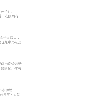
日在拉萨举行。
缓，或刚劲有
等，有别于往届
。 打坐瑜伽的
二孟子诞辰日，
活动现场举办纪念
扉”声起，
动。在文舞生和
期间电商经营活
者知情权。依法
货义务。规范套
商平台配送骑手
有条件返
新冠疫苗的香港
。抵港后需接受
法国、印度、