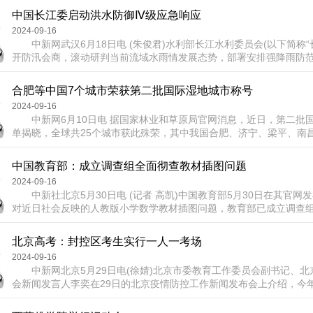
位于青海省玉树藏族自治州西部，保护区面积为4.5万平方公里，平均海
中国长江委启动洪水防御Ⅳ级应急响应
由于高寒缺氧条件严酷称之...
2024-09-16
中新网武汉6月18日电 (朱俊君)水利部长江水利委员会(以下简称“长
开防汛会商，滚动研判当前流域水雨情发展态势，部署安排强降雨防
虑气象水文预报和当前流域洪水防御形势，长江委决定于6月18日12
Ⅳ级应急响应。 水雨情信息显示，6月17日8时至18日8时，鄱阳
合肥等中国7个城市荣获第二批国际湿地城市称号
江中下游大到暴雨、局...
2024-09-16
中新网6月10日电 据国家林业和草原局官网消息，近日，第二批
单揭晓，全球共25个城市获此殊荣，其中我国合肥、济宁、梁平、南
汉、盐城7个城市榜上有名。截至目前，全球共有国际湿地城市43个，
个，位居第一。 国际湿地城市是按照《湿地公约》决议规定的程
中国教育部：成立调查组全面彻查教材插图问题
缔约国提名，经《湿地公约》常委会批准，...
2024-09-16
中新社北京5月30日电 (记者 高凯)中国教育部5月30日在其官网
对近日社会反映的人教版小学数学教材插图问题，教育部已成立调查
查。 近日，关于人民教育出版社出版的小学数学教材中插画人物
不适的话题，引发广泛关注。教育部当日消息称，对此已成立调查组
北京高考：封控区考生实行一人一考场
对查出的问题将立行立改，对存在违纪违...
2024-09-16
中新网北京5月29日电(徐婧)北京市委教育工作委员会副书记、北
会新闻发言人李奕在29日的北京疫情防控工作新闻发布会上介绍，今
共设99个常规考点，分别在18个考区，主要安排能够正常参加考试的
比例已设置备用考场。如果常规考点或周边发生了聚集性的疫情，原