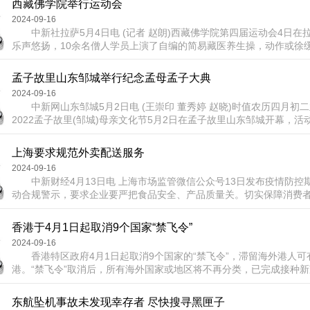
西藏佛学院举行运动会
平移到备用考点。 在考场安排上，...
2024-09-16
中新社拉萨5月4日电 (记者 赵朗)西藏佛学院第四届运动会4
乐声悠扬，10余名僧人学员上演了自编的简易藏医养生操，动作或徐
力。运动会开幕式上，僧尼学员班级代表表演了广播体操、诗歌朗诵
开幕式，其中的简易藏医养生操、打坐瑜伽、运动走秀等更具创意
孟子故里山东邹城举行纪念孟母孟子大典
创...
2024-09-16
中新网山东邹城5月2日电 (王崇印 董秀婷 赵晓)时值农历四月初
2022孟子故里(邹城)母亲文化节5月2日在孟子故里山东邹城开幕，
孟母孟子大典，颂扬孟母功德，追思亚圣先师。 当天上午9时，“启
《浩然之曲》奏响，孟庙棂星门缓缓开启，2022纪念孟母孟子大典启
上海要求规范外卖配送服务
武舞生的引领下，孟氏后裔...
2024-09-16
中新财经4月13日电 上海市场监管微信公众号13日发布疫情防控
动合规警示，要求企业要严把食品安全、产品质量关。切实保障消费
开展拉新、促销活动。加强仓储、物流管理，确保依法按约履行配送
餐、盲盒类商品销售。加强对平台内经营者的管理。加强对外卖等电
香港于4月1日起取消9个国家“禁飞令”
的管理。 一、企业要严把食品安全、产...
2024-09-16
香港特区政府4月1日起取消9个国家的“禁飞令”，滞留海外港人可
港。“禁飞令”取消后，所有海外国家或地区将不再分类，已完成接种
居民，符合在登机前48小时取得核酸检测阴性报告等条件，即可登机
至少7日酒店隔离。 据悉，上述9个国家包括澳大利亚、加拿大、
东航坠机事故未发现幸存者 尽快搜寻黑匣子
尼泊尔、巴基斯坦、菲律宾、英国和美国。 ...