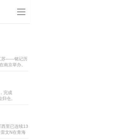
江苏――铭记历
会在南京举办。
，在全球开启接
个华侨华人社团，
者...
，完成
确保颗粒归仓。
束。今年，黑龙
率秋收等举措，
西里已连续13
任雷文N在青海
说。 可可西里